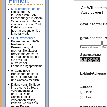
Firmen:
Als Willkommens
Massenberechnungen:
Hier können Sie
Ausprobieren!
tausende von IBAN-
Berechnungen in einem
Schritt machen. Daten
gewünschter B
in eine XLS- oder CSV-
Datei exportieren,
hochladen, und einige
Minuten warten.
gewünschtes P
SOAP-Webservice:
Bauen Sie den IBAN-
Rechner in Ihre
Prozesse ein, oder
Passwort eingeben
Pass
machen Sie Massen-
Berechnungen ohne
Spamschutz
die manchmal bei der
CSV-Methode
auftretenden
Formatierungsprobleme.
einzelne IBAN-
E-Mail-Adresse
Berechnungen ohne
nervtötende Werbung
und Captcha möglich.
Daten: wenn Sie lieber
Anrede
Ihre eigene Software
verwenden, aber
Herr
unseren Daten-
Sammeldienst
Frau
verwenden wollen,
können Sie auch ein
reines Daten-
Kontaktperson