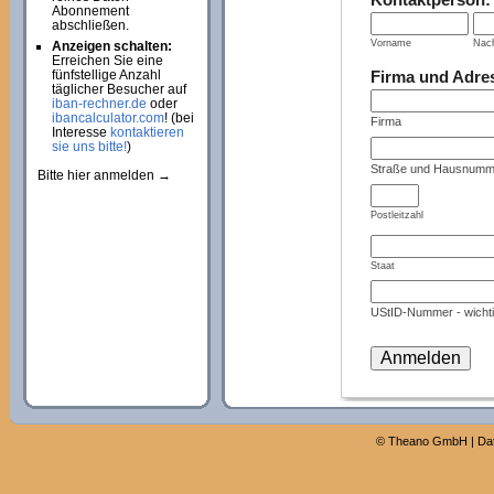
Abonnement
abschließen.
Vorname
Nac
Anzeigen schalten:
Erreichen Sie eine
Firma und Adre
fünfstellige Anzahl
täglicher Besucher auf
iban-rechner.de
oder
ibancalculator.com
! (bei
Firma
Interesse
kontaktieren
sie uns bitte!
)
Straße und Hausnumm
Bitte hier anmelden →
Postleitzahl
Staat
UStID-Nummer - wichti
©
Theano GmbH
|
Da