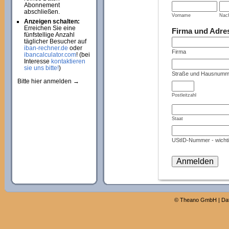
Abonnement
abschließen.
Vorname
Nac
Anzeigen schalten:
Erreichen Sie eine
Firma und Adre
fünfstellige Anzahl
täglicher Besucher auf
iban-rechner.de
oder
Firma
ibancalculator.com
! (bei
Interesse
kontaktieren
sie uns bitte!
)
Straße und Hausnumm
Bitte hier anmelden →
Postleitzahl
Staat
UStID-Nummer - wichti
©
Theano GmbH
|
Da