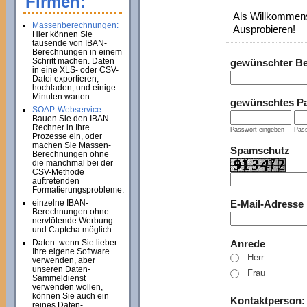
Firmen:
Als Willkommens
Massenberechnungen:
Ausprobieren!
Hier können Sie
tausende von IBAN-
Berechnungen in einem
Schritt machen. Daten
gewünschter B
in eine XLS- oder CSV-
Datei exportieren,
hochladen, und einige
Minuten warten.
gewünschtes P
SOAP-Webservice:
Bauen Sie den IBAN-
Rechner in Ihre
Passwort eingeben
Pass
Prozesse ein, oder
machen Sie Massen-
Spamschutz
Berechnungen ohne
die manchmal bei der
CSV-Methode
auftretenden
Formatierungsprobleme.
einzelne IBAN-
E-Mail-Adresse
Berechnungen ohne
nervtötende Werbung
und Captcha möglich.
Daten: wenn Sie lieber
Anrede
Ihre eigene Software
Herr
verwenden, aber
unseren Daten-
Frau
Sammeldienst
verwenden wollen,
können Sie auch ein
Kontaktperson
reines Daten-