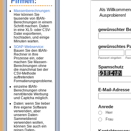
Firmen:
Als Willkommens
Massenberechnungen:
Hier können Sie
Ausprobieren!
tausende von IBAN-
Berechnungen in einem
Schritt machen. Daten
gewünschter B
in eine XLS- oder CSV-
Datei exportieren,
hochladen, und einige
Minuten warten.
gewünschtes P
SOAP-Webservice:
Bauen Sie den IBAN-
Rechner in Ihre
Prozesse ein, oder
Passwort eingeben
Pass
machen Sie Massen-
Berechnungen ohne
Spamschutz
die manchmal bei der
CSV-Methode
auftretenden
Formatierungsprobleme.
einzelne IBAN-
E-Mail-Adresse
Berechnungen ohne
nervtötende Werbung
und Captcha möglich.
Daten: wenn Sie lieber
Anrede
Ihre eigene Software
verwenden, aber
Herr
unseren Daten-
Sammeldienst
Frau
verwenden wollen,
können Sie auch ein
reines Daten-
Kontaktperson