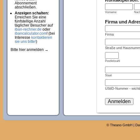
Abonnement
abschließen.
Vorname
Nac
Anzeigen schalten:
Erreichen Sie eine
Firma und Adre
fünfstellige Anzahl
täglicher Besucher auf
iban-rechner.de
oder
ibancalculator.com
! (bei
Firma
Interesse
kontaktieren
sie uns bitte!
)
Straße und Hausnumm
Bitte hier anmelden →
Postleitzahl
Staat
UStID-Nummer - wichti
©
Theano GmbH
|
Da