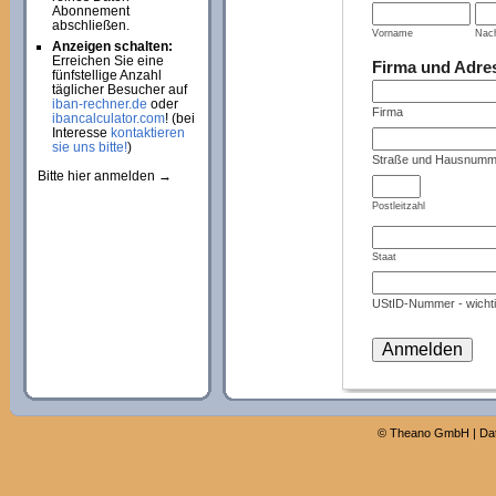
Abonnement
abschließen.
Vorname
Nac
Anzeigen schalten:
Erreichen Sie eine
Firma und Adre
fünfstellige Anzahl
täglicher Besucher auf
iban-rechner.de
oder
Firma
ibancalculator.com
! (bei
Interesse
kontaktieren
sie uns bitte!
)
Straße und Hausnumm
Bitte hier anmelden →
Postleitzahl
Staat
UStID-Nummer - wichti
©
Theano GmbH
|
Da