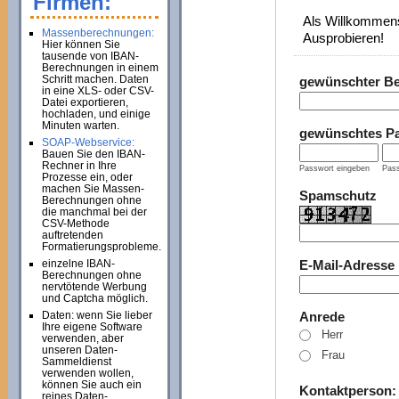
Firmen:
Als Willkommens
Massenberechnungen:
Ausprobieren!
Hier können Sie
tausende von IBAN-
Berechnungen in einem
Schritt machen. Daten
gewünschter B
in eine XLS- oder CSV-
Datei exportieren,
hochladen, und einige
Minuten warten.
gewünschtes P
SOAP-Webservice:
Bauen Sie den IBAN-
Rechner in Ihre
Passwort eingeben
Pass
Prozesse ein, oder
machen Sie Massen-
Spamschutz
Berechnungen ohne
die manchmal bei der
CSV-Methode
auftretenden
Formatierungsprobleme.
einzelne IBAN-
E-Mail-Adresse
Berechnungen ohne
nervtötende Werbung
und Captcha möglich.
Daten: wenn Sie lieber
Anrede
Ihre eigene Software
Herr
verwenden, aber
unseren Daten-
Frau
Sammeldienst
verwenden wollen,
können Sie auch ein
Kontaktperson
reines Daten-