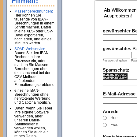
Firmen:
Als Willkommens
Massenberechnungen:
Hier können Sie
Ausprobieren!
tausende von IBAN-
Berechnungen in einem
Schritt machen. Daten
gewünschter B
in eine XLS- oder CSV-
Datei exportieren,
hochladen, und einige
Minuten warten.
gewünschtes P
SOAP-Webservice:
Bauen Sie den IBAN-
Rechner in Ihre
Prozesse ein, oder
Passwort eingeben
Pass
machen Sie Massen-
Berechnungen ohne
Spamschutz
die manchmal bei der
CSV-Methode
auftretenden
Formatierungsprobleme.
einzelne IBAN-
E-Mail-Adresse
Berechnungen ohne
nervtötende Werbung
und Captcha möglich.
Daten: wenn Sie lieber
Anrede
Ihre eigene Software
verwenden, aber
Herr
unseren Daten-
Sammeldienst
Frau
verwenden wollen,
können Sie auch ein
reines Daten-
Kontaktperson