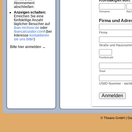
Abonnement
abschließen.
Vorname
Nac
Anzeigen schalten:
Erreichen Sie eine
Firma und Adre
fünfstellige Anzahl
täglicher Besucher auf
iban-rechner.de
oder
ibancalculator.com
! (bei
Firma
Interesse
kontaktieren
sie uns bitte!
)
Straße und Hausnumm
Bitte hier anmelden →
Postleitzahl
Staat
UStID-Nummer - wichti
©
Theano GmbH
|
Da