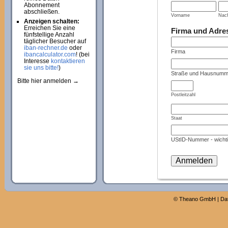
Abonnement
abschließen.
Vorname
Nac
Anzeigen schalten:
Erreichen Sie eine
Firma und Adre
fünfstellige Anzahl
täglicher Besucher auf
iban-rechner.de
oder
Firma
ibancalculator.com
! (bei
Interesse
kontaktieren
sie uns bitte!
)
Straße und Hausnumm
Bitte hier anmelden →
Postleitzahl
Staat
UStID-Nummer - wichti
©
Theano GmbH
|
Da