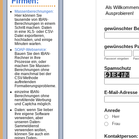
Firmen:
Als Willkommens
Massenberechnungen:
Ausprobieren!
Hier können Sie
tausende von IBAN-
Berechnungen in einem
Schritt machen. Daten
gewünschter B
in eine XLS- oder CSV-
Datei exportieren,
hochladen, und einige
Minuten warten.
gewünschtes P
SOAP-Webservice:
Bauen Sie den IBAN-
Rechner in Ihre
Passwort eingeben
Pass
Prozesse ein, oder
machen Sie Massen-
Spamschutz
Berechnungen ohne
die manchmal bei der
CSV-Methode
auftretenden
Formatierungsprobleme.
einzelne IBAN-
E-Mail-Adresse
Berechnungen ohne
nervtötende Werbung
und Captcha möglich.
Daten: wenn Sie lieber
Anrede
Ihre eigene Software
Herr
verwenden, aber
unseren Daten-
Frau
Sammeldienst
verwenden wollen,
können Sie auch ein
Kontaktperson
reines Daten-