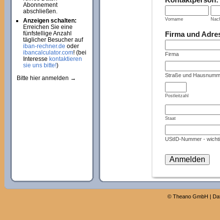
Abonnement
abschließen.
Vorname
Nac
Anzeigen schalten:
Erreichen Sie eine
Firma und Adre
fünfstellige Anzahl
täglicher Besucher auf
iban-rechner.de
oder
ibancalculator.com
! (bei
Firma
Interesse
kontaktieren
sie uns bitte!
)
Straße und Hausnumm
Bitte hier anmelden →
Postleitzahl
Staat
UStID-Nummer - wichti
©
Theano GmbH
|
Da