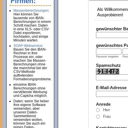
Firmen:
Als Willkommens
Massenberechnungen:
Hier können Sie
Ausprobieren!
tausende von IBAN-
Berechnungen in einem
Schritt machen. Daten
gewünschter B
in eine XLS- oder CSV-
Datei exportieren,
hochladen, und einige
Minuten warten.
gewünschtes P
SOAP-Webservice:
Bauen Sie den IBAN-
Rechner in Ihre
Prozesse ein, oder
Passwort eingeben
Pass
machen Sie Massen-
Berechnungen ohne
Spamschutz
die manchmal bei der
CSV-Methode
auftretenden
Formatierungsprobleme.
einzelne IBAN-
E-Mail-Adresse
Berechnungen ohne
nervtötende Werbung
und Captcha möglich.
Daten: wenn Sie lieber
Anrede
Ihre eigene Software
verwenden, aber
Herr
unseren Daten-
Sammeldienst
Frau
verwenden wollen,
können Sie auch ein
reines Daten-
Kontaktperson