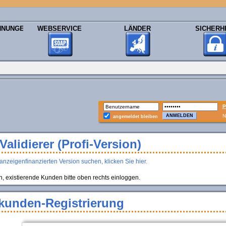
HNUNGEN
WEBSERVICE
LÄNDER
SICHERH
P
N
angemeldet bleiben
alidierer (Profi-Version)
anzeigenfinanzierten Version suchen, klicken Sie hier.
existierende Kunden bitte oben rechts einloggen.
kunden-Registrierung