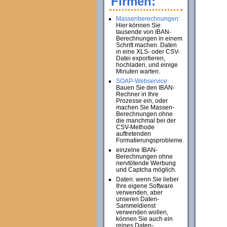
Firmen:
Massenberechnungen:
Hier können Sie
tausende von IBAN-
Berechnungen in einem
Schritt machen. Daten
in eine XLS- oder CSV-
Datei exportieren,
hochladen, und einige
Minuten warten.
SOAP-Webservice:
Bauen Sie den IBAN-
Rechner in Ihre
Prozesse ein, oder
machen Sie Massen-
Berechnungen ohne
die manchmal bei der
CSV-Methode
auftretenden
Formatierungsprobleme.
einzelne IBAN-
Berechnungen ohne
nervtötende Werbung
und Captcha möglich.
Daten: wenn Sie lieber
Ihre eigene Software
verwenden, aber
unseren Daten-
Sammeldienst
verwenden wollen,
können Sie auch ein
reines Daten-