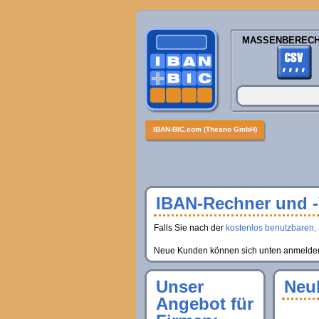
MASSENBEREC
IBAN-BIC.com (Theano GmbH)
IBAN-Rechner und -V
Falls Sie nach der
kostenlos benutzbaren, 
Neue Kunden können sich unten anmelden, 
Unser
Neu
Angebot für