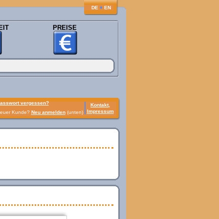
♦
DE
EN
EIT
PREISE
asswort vergessen?
Kontakt,
Impressum
euer Kunde?
Neu anmelden
(unten)