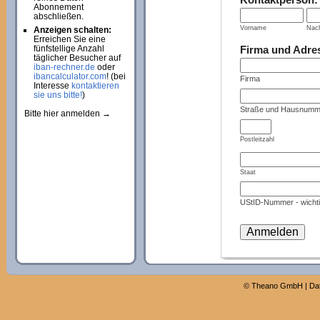
Abonnement
abschließen.
Vorname
Nac
Anzeigen schalten:
Erreichen Sie eine
Firma und Adre
fünfstellige Anzahl
täglicher Besucher auf
iban-rechner.de
oder
ibancalculator.com
! (bei
Firma
Interesse
kontaktieren
sie uns bitte!
)
Straße und Hausnumm
Bitte hier anmelden →
Postleitzahl
Staat
UStID-Nummer - wichti
©
Theano GmbH
|
Da