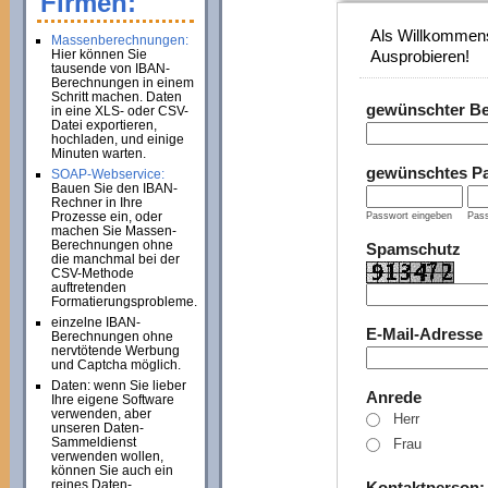
Firmen:
Als Willkommens
Massenberechnungen:
Hier können Sie
Ausprobieren!
tausende von IBAN-
Berechnungen in einem
Schritt machen. Daten
gewünschter B
in eine XLS- oder CSV-
Datei exportieren,
hochladen, und einige
Minuten warten.
gewünschtes P
SOAP-Webservice:
Bauen Sie den IBAN-
Rechner in Ihre
Prozesse ein, oder
Passwort eingeben
Pass
machen Sie Massen-
Berechnungen ohne
Spamschutz
die manchmal bei der
CSV-Methode
auftretenden
Formatierungsprobleme.
einzelne IBAN-
E-Mail-Adresse
Berechnungen ohne
nervtötende Werbung
und Captcha möglich.
Daten: wenn Sie lieber
Anrede
Ihre eigene Software
verwenden, aber
Herr
unseren Daten-
Sammeldienst
Frau
verwenden wollen,
können Sie auch ein
reines Daten-
Kontaktperson