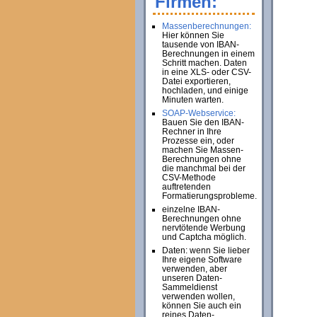
Firmen:
Massenberechnungen:
Hier können Sie
tausende von IBAN-
Berechnungen in einem
Schritt machen. Daten
in eine XLS- oder CSV-
Datei exportieren,
hochladen, und einige
Minuten warten.
SOAP-Webservice:
Bauen Sie den IBAN-
Rechner in Ihre
Prozesse ein, oder
machen Sie Massen-
Berechnungen ohne
die manchmal bei der
CSV-Methode
auftretenden
Formatierungsprobleme.
einzelne IBAN-
Berechnungen ohne
nervtötende Werbung
und Captcha möglich.
Daten: wenn Sie lieber
Ihre eigene Software
verwenden, aber
unseren Daten-
Sammeldienst
verwenden wollen,
können Sie auch ein
reines Daten-