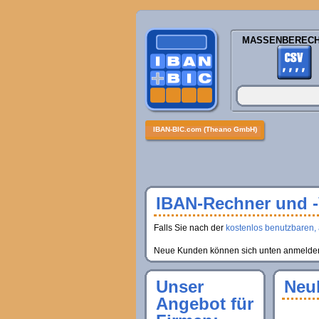
MASSENBEREC
IBAN-BIC.com (Theano GmbH)
IBAN-Rechner und -V
Falls Sie nach der
kostenlos benutzbaren, 
Neue Kunden können sich unten anmelden, 
Unser
Neu
Angebot für