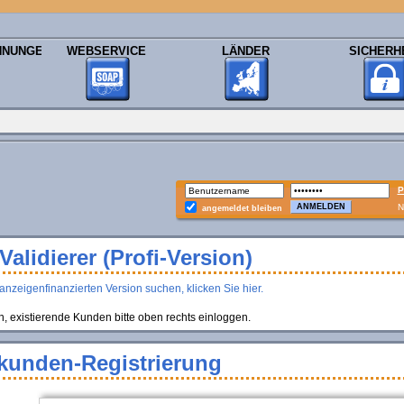
HNUNGEN
WEBSERVICE
LÄNDER
SICHERH
P
N
angemeldet bleiben
alidierer (Profi-Version)
anzeigenfinanzierten Version suchen, klicken Sie hier.
existierende Kunden bitte oben rechts einloggen.
kunden-Registrierung