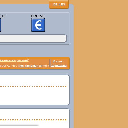
♦
DE
EN
EIT
PREISE
asswort vergessen?
Kontakt,
Impressum
euer Kunde?
Neu anmelden
(unten)