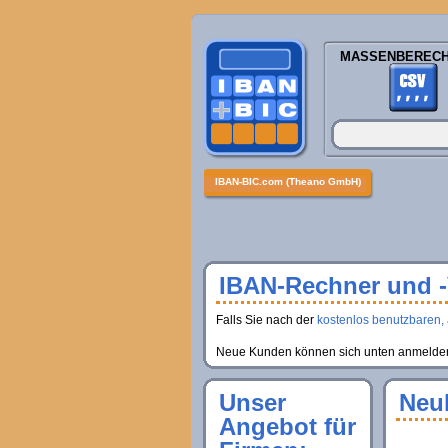
MASSENBEREC
IBAN-BIC.com (Theano GmbH)
IBAN-Rechner und -V
Falls Sie nach der
kostenlos benutzbaren, 
Neue Kunden können sich unten anmelden, 
Unser
Neu
Angebot für