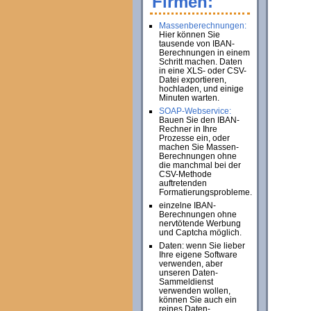
Firmen:
Massenberechnungen:
Hier können Sie
tausende von IBAN-
Berechnungen in einem
Schritt machen. Daten
in eine XLS- oder CSV-
Datei exportieren,
hochladen, und einige
Minuten warten.
SOAP-Webservice:
Bauen Sie den IBAN-
Rechner in Ihre
Prozesse ein, oder
machen Sie Massen-
Berechnungen ohne
die manchmal bei der
CSV-Methode
auftretenden
Formatierungsprobleme.
einzelne IBAN-
Berechnungen ohne
nervtötende Werbung
und Captcha möglich.
Daten: wenn Sie lieber
Ihre eigene Software
verwenden, aber
unseren Daten-
Sammeldienst
verwenden wollen,
können Sie auch ein
reines Daten-