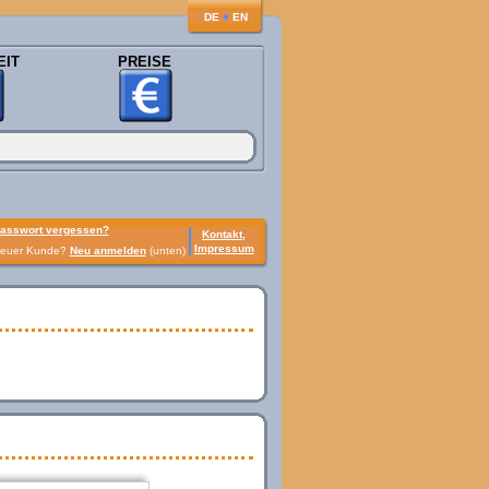
♦
DE
EN
EIT
PREISE
asswort vergessen?
Kontakt,
Impressum
euer Kunde?
Neu anmelden
(unten)