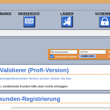
HNUNGEN
WEBSERVICE
LÄNDER
SICHERH
P
N
angemeldet bleiben
alidierer (Profi-Version)
anzeigenfinanzierten Version suchen, klicken Sie hier.
existierende Kunden bitte oben rechts einloggen.
kunden-Registrierung