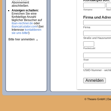
Abonnement
abschließen.
Vorname
Nac
Anzeigen schalten:
Erreichen Sie eine
Firma und Adre
fünfstellige Anzahl
täglicher Besucher auf
iban-rechner.de
oder
ibancalculator.com
! (bei
Firma
Interesse
kontaktieren
sie uns bitte!
)
Straße und Hausnumm
Bitte hier anmelden →
Postleitzahl
Staat
UStID-Nummer - wichti
©
Theano GmbH
|
Da