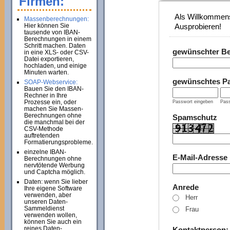
Firmen:
Als Willkommens
Massenberechnungen:
Hier können Sie
Ausprobieren!
tausende von IBAN-
Berechnungen in einem
Schritt machen. Daten
gewünschter B
in eine XLS- oder CSV-
Datei exportieren,
hochladen, und einige
Minuten warten.
gewünschtes P
SOAP-Webservice:
Bauen Sie den IBAN-
Rechner in Ihre
Prozesse ein, oder
Passwort eingeben
Pass
machen Sie Massen-
Berechnungen ohne
Spamschutz
die manchmal bei der
CSV-Methode
auftretenden
Formatierungsprobleme.
einzelne IBAN-
E-Mail-Adresse
Berechnungen ohne
nervtötende Werbung
und Captcha möglich.
Daten: wenn Sie lieber
Anrede
Ihre eigene Software
verwenden, aber
Herr
unseren Daten-
Sammeldienst
Frau
verwenden wollen,
können Sie auch ein
reines Daten-
Kontaktperson