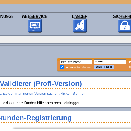
HNUNGEN
WEBSERVICE
LÄNDER
SICHERH
P
N
angemeldet bleiben
alidierer (Profi-Version)
anzeigenfinanzierten Version suchen, klicken Sie hier.
existierende Kunden bitte oben rechts einloggen.
kunden-Registrierung