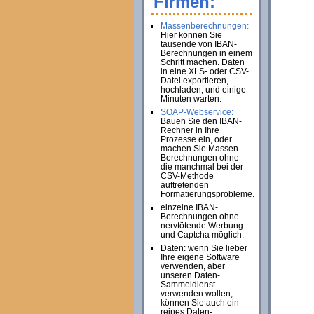
Firmen:
Massenberechnungen:
Hier können Sie
tausende von IBAN-
Berechnungen in einem
Schritt machen. Daten
in eine XLS- oder CSV-
Datei exportieren,
hochladen, und einige
Minuten warten.
SOAP-Webservice:
Bauen Sie den IBAN-
Rechner in Ihre
Prozesse ein, oder
machen Sie Massen-
Berechnungen ohne
die manchmal bei der
CSV-Methode
auftretenden
Formatierungsprobleme.
einzelne IBAN-
Berechnungen ohne
nervtötende Werbung
und Captcha möglich.
Daten: wenn Sie lieber
Ihre eigene Software
verwenden, aber
unseren Daten-
Sammeldienst
verwenden wollen,
können Sie auch ein
reines Daten-