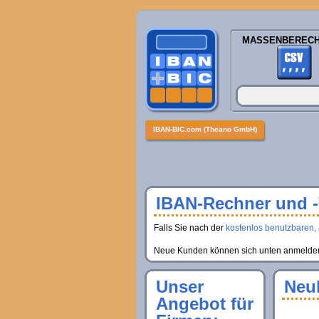
MASSENBEREC
IBAN-BIC.com (Theano GmbH)
IBAN-Rechner und -V
Falls Sie nach der
kostenlos benutzbaren, 
Neue Kunden können sich unten anmelden, 
Unser
Neu
Angebot für