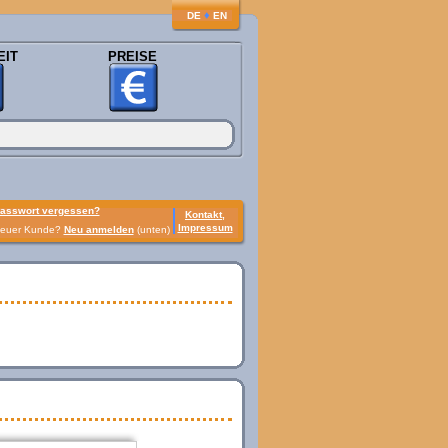
♦
DE
EN
EIT
PREISE
asswort vergessen?
Kontakt,
Impressum
euer Kunde?
Neu anmelden
(unten)